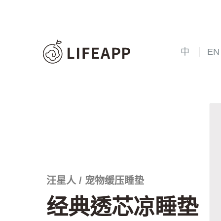
中
EN
汪星人 / 宠物缓压睡垫
经典透芯凉睡垫